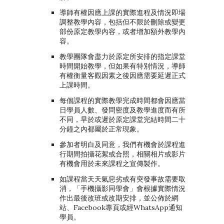
導師有權因應上課的實際進程及情況即場
調整教學內容，包括但不限於刪除或變更
部份原定教學內容，或者增加額外教學內
容。
教學團隊會盡力於原定所安排的指定課堂
時間開始教學，但如果有特別情況，導師
有權衡量客觀因素之後因應需要延遲正式
上課時間。
每個課程的實際教學完成時間都會因應當
日學員人數、發問密度及教學進度而有所
不同，早於或遲於原定課堂完結時間二十
分鐘之內都屬於正常現象。
參加者明白及同意，我們有機會於課程進
行期間拍攝花絮或合照，相關相片或影片
有機會用於未來課程之宣傳製作。
如課程當天天氣惡劣或有突發事故需要取
消，「手機攝影同學會」會根據實際情況
作出最後改班或改期安排，並公佈於網
站、Facebook專頁或經WhatsApp通知
學員。