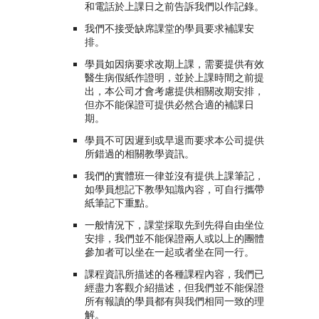
和電話於上課日之前告訴我們以作記錄。
我們不接受缺席課堂的學員要求補課安
排。
學員如因病要求改期上課，需要提供有效
醫生病假紙作證明，並於上課時間之前提
出，本公司才會考慮提供相關改期安排，
但亦不能保證可提供必然合適的補課日
期。
學員不可因遲到或早退而要求本公司提供
所錯過的相關教學資訊。
我們的實體班一律並沒有提供上課筆記，
如學員想記下教學知識內容，可自行攜帶
紙筆記下重點。
一般情況下，課堂採取先到先得自由坐位
安排，我們並不能保證兩人或以上的團體
參加者可以坐在一起或者坐在同一行。
課程資訊所描述的各種課程內容，我們已
經盡力客觀介紹描述，但我們並不能保證
所有報讀的學員都有與我們相同一致的理
解。