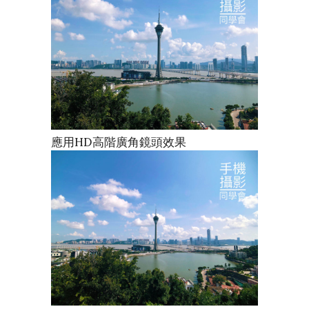
應用HD高階廣角鏡頭效果