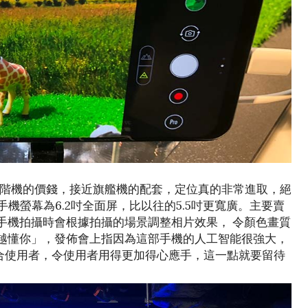
佈， 中階機的價錢，接近旗艦機的配套，定位真的非常進取，絕
 手機螢幕為6.2吋全面屏，比以往的5.5吋更寬廣。主要賣
，手機拍攝時會根據拍攝的場景調整相片效果， 令顏色畫質
拍越懂你」，發佈會上指因為這部手機的人工智能很強大，
合使用者，令使用者用得更加得心應手，這一點就要留待