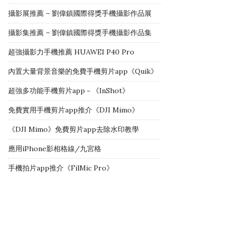
攝影展推薦 – 劉偉鎮國際得獎手機攝影作品展
攝影集推薦 – 劉偉鎮國際得獎手機攝影作品集
超強攝影力手機推薦 HUAWEI P40 Pro
內置大量背景音樂的免費手機剪片app《Quik》
超強多功能手機剪片app－《InShot》
免費實用手機剪片app推介《DJI Mimo》
《DJI Mimo》免費剪片app去除水印教學
應用iPhone影相格線/九宮格
手機拍片app推介《FilMic Pro》