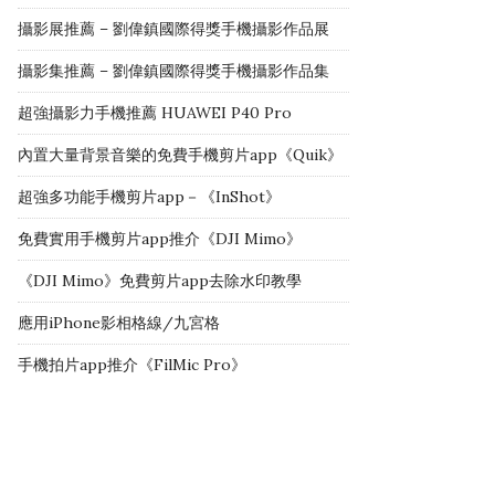
攝影展推薦 – 劉偉鎮國際得獎手機攝影作品展
攝影集推薦 – 劉偉鎮國際得獎手機攝影作品集
超強攝影力手機推薦 HUAWEI P40 Pro
內置大量背景音樂的免費手機剪片app《Quik》
超強多功能手機剪片app－《InShot》
免費實用手機剪片app推介《DJI Mimo》
《DJI Mimo》免費剪片app去除水印教學
應用iPhone影相格線/九宮格
手機拍片app推介《FilMic Pro》