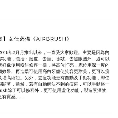
】女仕必備《AIRBRUSH》
sh自2016年2月月推出以來，一直受大家歡迎。主要是因為內
容功能，包括：磨皮、去痘、除皺、去黑眼圈外，還可以
就好像使用粉餅修容一樣，將高位打亮，腮位用深一度的
顏效果。再進階可使用亮白牙齒使笑容更甜美，更可以瘦
及增高縮短。另外，去痘功能更有自動及手動功能，即使
很顯著，當然，若有自動解決不到的痘痘，可以手動逐一
Brush除了可以修容外，更可使用虛化功能，製造景深效
更有質感。…