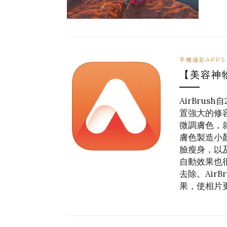
手機攝影APPS
【美容神物
AirBru
置強大的修
微調膚色，
膚色製造小
臉瘦身，以
自動效果也
去除。Air
果，使相片