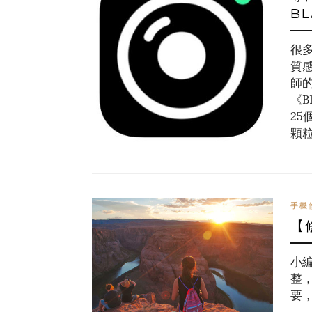
BL
很
質
師
《B
2
顆
手機
【
小
整
要