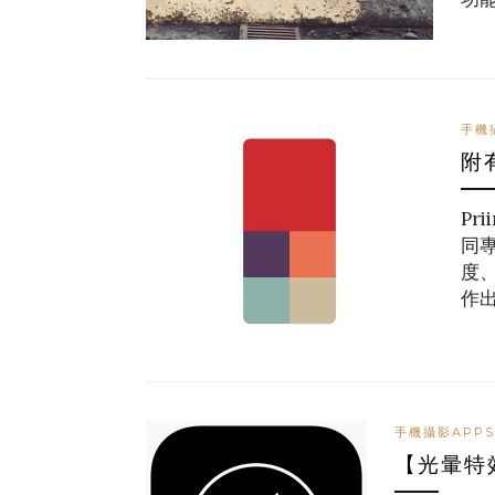
手機
附
Pr
同
度、
作
手機攝影APPS
【光暈特