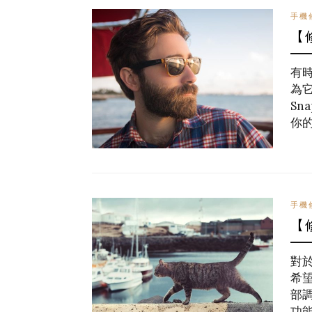
手機
【
有
為
Sn
你
手機
【
對
希
部調
功