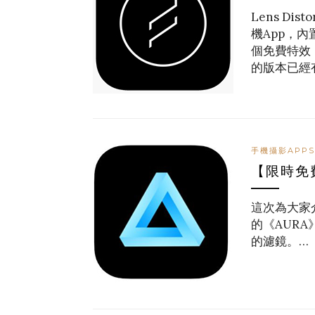
Lens D
機App，
個免費特效
的版本已經
手機攝影APPS
【限時免
這次為大家介
的《AUR
的濾鏡。…