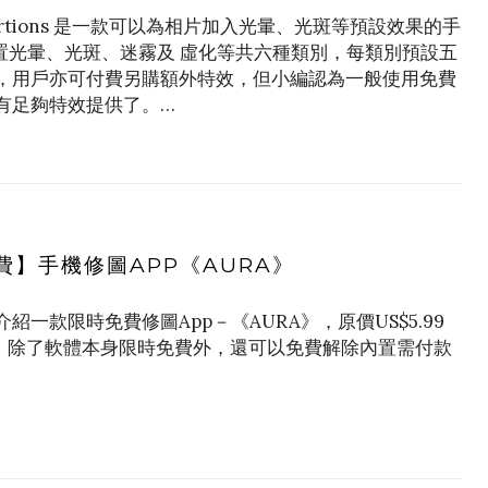
istortions 是一款可以為相片加入光暈、光斑等預設效果的手
內置光暈、光斑、迷霧及 虛化等共六種類別，每類別預設五
，用戶亦可付費另購額外特效，但小編認為一般使用免費
有足夠特效提供了。…
費】手機修圖APP《AURA》
紹一款限時免費修圖App－《AURA》，原價US$5.99
A》除了軟體本身限時免費外，還可以免費解除內置需付款