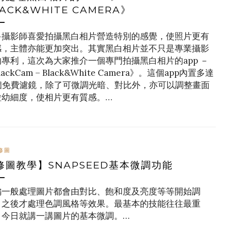
ACK&WHITE CAMERA》
多攝影師喜愛拍攝黑白相片營造特別的感覺，使照片更有
感，主體亦能更加突出。其實黑白相片並不只是專業攝影
的專利，這次為大家推介一個專門拍攝黑白相片的app －
lackCam – Black&White Camera》。這個app內置多達
5個免費濾鏡，除了可微調光暗、對比外，亦可以調整畫面
粒幼細度，使相片更有質感。…
修圖
修圖教學】SNAPSEED基本微調功能
編一般處理圖片都會由對比、飽和度及亮度等等開始調
，之後才處理色調風格等效果。最基本的技能往往最重
，今日就講一講圖片的基本微調。…