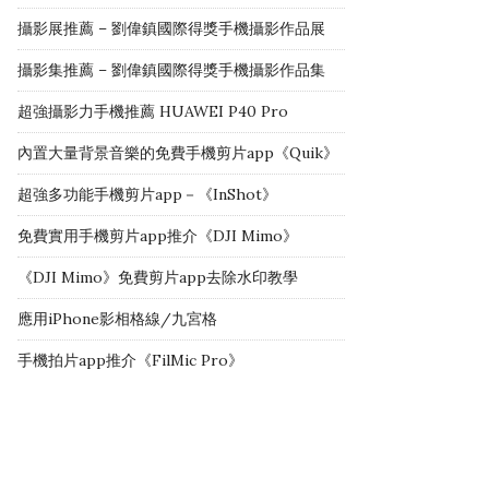
攝影展推薦 – 劉偉鎮國際得獎手機攝影作品展
攝影集推薦 – 劉偉鎮國際得獎手機攝影作品集
超強攝影力手機推薦 HUAWEI P40 Pro
內置大量背景音樂的免費手機剪片app《Quik》
超強多功能手機剪片app－《InShot》
免費實用手機剪片app推介《DJI Mimo》
《DJI Mimo》免費剪片app去除水印教學
應用iPhone影相格線/九宮格
手機拍片app推介《FilMic Pro》