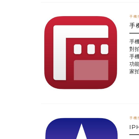
手機
手
手
對
手
功能
家
手機
I