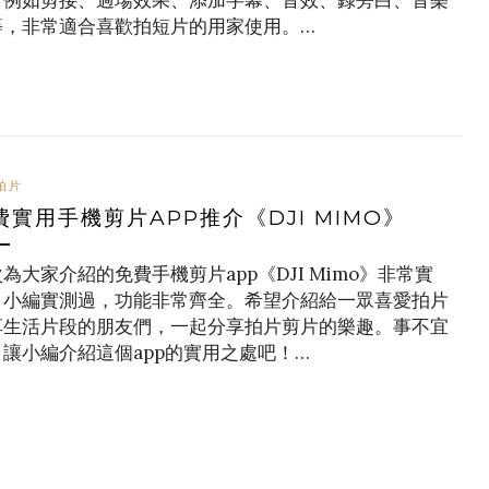
，例如剪接、過場效果、添加字幕、音效、錄旁白、音樂
等，非常適合喜歡拍短片的用家使用。…
拍片
費實用手機剪片APP推介《DJI MIMO》
為大家介紹的免費手機剪片app《DJI Mimo》非常實
，小編實測過，功能非常齊全。希望介紹給一眾喜愛拍片
享生活片段的朋友們，一起分享拍片剪片的樂趣。事不宜
，讓小編介紹這個app的實用之處吧！…