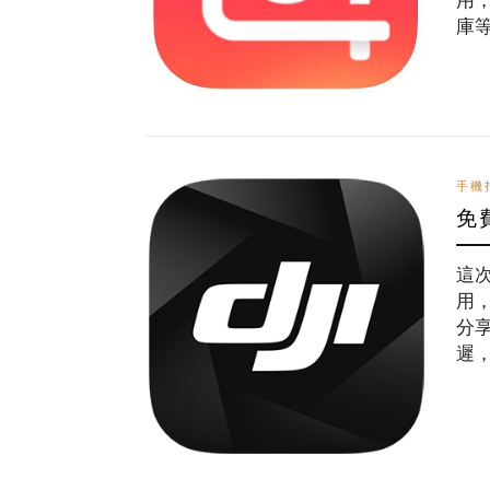
用
庫
手機
免
這次
用
分
遲