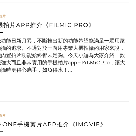
拍片
機拍片APP推介《FILMIC PRO》
機功能日新月異，不斷推出新的功能希望能滿足一眾用家
拍攝的追求。不過對於一向用專業大機拍攝的用家來說，
機內置拍片功能始終都未足夠。今天小編為大家介紹一款
強大而且非常實用的手機拍片app－FiLMiC Pro，讓大
拍攝時更得心應手，如魚得水！…
拍片
PHONE手機剪片APP推介《IMOVIE》