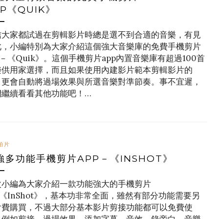
PP《QUIK》
信大家都試過在剪輯影片時總是選不到合適的音樂，有見
此，小編特別為大家介紹這個強大音樂庫的免費手機剪片
p－《Quik》。這個手機剪片app內置音樂庫有超過100首
樂供用家選擇，而且如果使用內建影片範本剪輯影片的
，更會自動將過場效果與所選音樂對準節奏。事不宜遲，
們繼續看看其他功能吧！…
拍片
強多功能手機剪片APP－《INSHOT》
次小編為大家介紹一款功能強大的手機剪片
p《InShot》，基本功非常全面，雖然有部分功能需要另
付費購買，不過大部分基本影片剪接功能都可以免費使