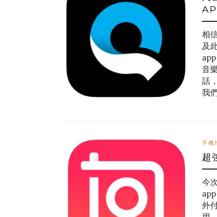
A
相
及
ap
音
話
我
手機
超
今
ap
外