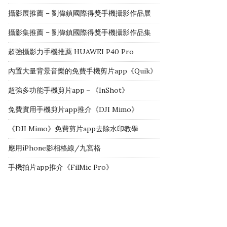
攝影展推薦 – 劉偉鎮國際得獎手機攝影作品展
攝影集推薦 – 劉偉鎮國際得獎手機攝影作品集
超強攝影力手機推薦 HUAWEI P40 Pro
內置大量背景音樂的免費手機剪片app《Quik》
超強多功能手機剪片app－《InShot》
免費實用手機剪片app推介《DJI Mimo》
《DJI Mimo》免費剪片app去除水印教學
應用iPhone影相格線/九宮格
手機拍片app推介《FilMic Pro》