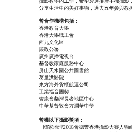
攝影教學的工作，希望透過推廣手機攝影
分享生活中的美好事物，過去五年參與教授
曾合作機構包括：
香港教育大學
香港大學職工會
西九文化區
廉政公署
廣州廣播電視台
基督教家庭服務中心
屏山天水圍公共圖書館
葛量洪醫院
東方海外貨櫃航運公司
工業福音團契
耆康會柴灣長者地區中心
中華基督敎會方潤華中學
曾獲以下攝影獎項：
– 國家地理2018會德豐香港攝影大賽人物