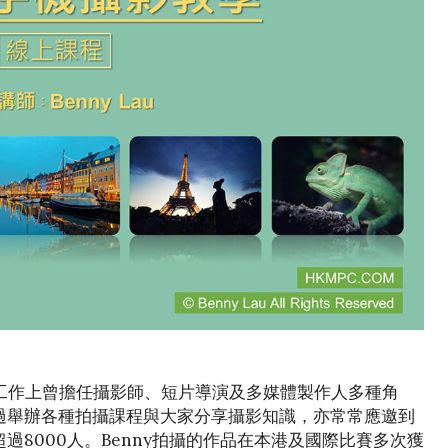
年，工作上曾擔任攝影師、短片導演及多媒體製作人多種角
過舉辦各種拍攝課程與大家分享攝影知識，亦常常應邀到
8000人。Benny拍攝的作品在本港及國際比賽多次獲