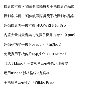
攝影展推薦 – 劉偉鎮國際得獎手機攝影作品展
攝影集推薦 – 劉偉鎮國際得獎手機攝影作品集
超強攝影力手機推薦 HUAWEI P40 Pro
內置大量背景音樂的免費手機剪片app《Quik》
超強多功能手機剪片app－《InShot》
免費實用手機剪片app推介《DJI Mimo》
《DJI Mimo》免費剪片app去除水印教學
應用iPhone影相格線/九宮格
手機拍片app推介《FilMic Pro》