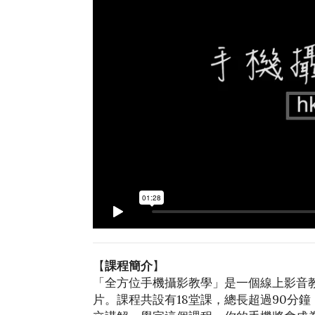
【
課程簡介
】
「全方位手機攝影教學」是一個線上影音
片。課程共設有18堂課，總長超過90分