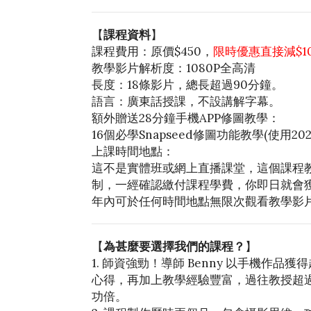
【
課程資料
】
課程費用：原價$450，
限時優惠直接減$1
教學影片解析度：1080P全高清
長度：18條影片，總長超過90分鐘。
語言：廣東話授課，不設講解字幕。
額外贈送28分鐘手機APP修圖教學：
16個必學Snapseed修圖功能教學(使用202
上課時間地點：
這不是實體班或網上直播課堂，這個課程
制，一經確認繳付課程學費，你即日就會獲
年內可於任何時間地點無限次觀看教學影
【
為甚麼要選擇我們的課程？
】
1. 師資強勁！導師 Benny 以手機作
心得，再加上教學經驗豐富，過往教授超過
功倍。