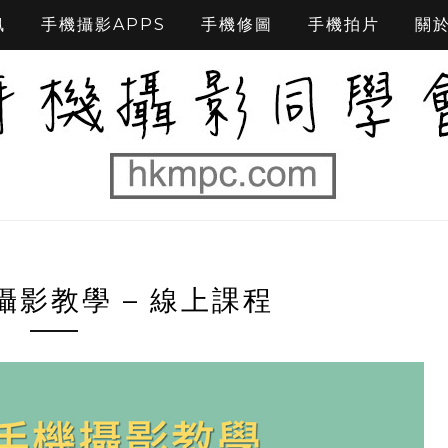
訊
手機攝影APPS
手機修圖
手機拍片
關
影教學 – 線上課程