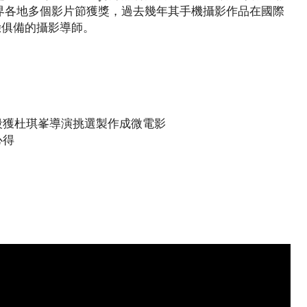
界各地多個影片節獲獎，過去幾年其手機攝影作品在國際
驗俱備的攝影導師。
分片段獲杜琪峯導演挑選製作成微電影
心得