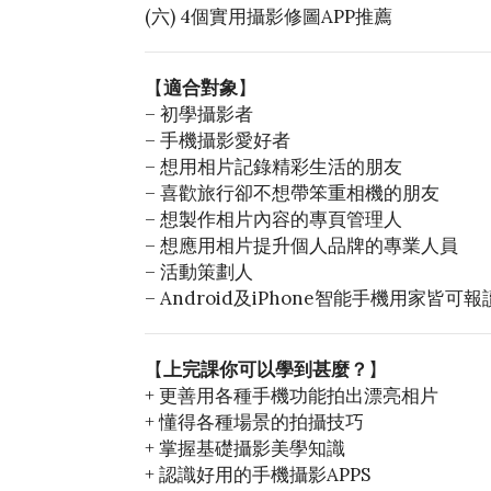
(六) 4個實用攝影修圖APP推薦
【
適合對象
】
– 初學攝影者
– 手機攝影愛好者
– 想用相片記錄精彩生活的朋友
– 喜歡旅行卻不想帶笨重相機的朋友
– 想製作相片內容的專頁管理人
– 想應用相片提升個人品牌的專業人員
– 活動策劃人
– Android及iPhone智能手機用家皆可
【
上完課你可以學到甚麼？
】
+ 更善用各種手機功能拍出漂亮相片
+ 懂得各種場景的拍攝技巧
+ 掌握基礎攝影美學知識
+ 認識好用的手機攝影APPS