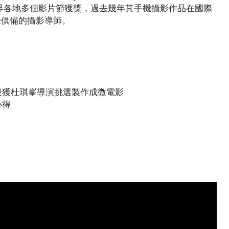
界各地多個影片節獲獎，過去幾年其手機攝影作品在國際
驗俱備的攝影導師。
分片段獲杜琪峯導演挑選製作成微電影
心得