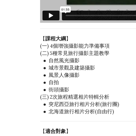
【
課程大綱
】
(一) 4個增強攝影能力準備事項
(二) 5種常見旅行攝影主題教學
●
●
自然風光攝影
●
● 城市景觀及建築攝影
●
● 風景人像攝影
●
● 自拍
●
● 街頭攝影
(三) 2次旅程精選相片特輯分析
●
● 突尼西亞旅行相片分析(旅行團)
●
● 北海道旅行相片分析(自由行)
【
適合對象
】