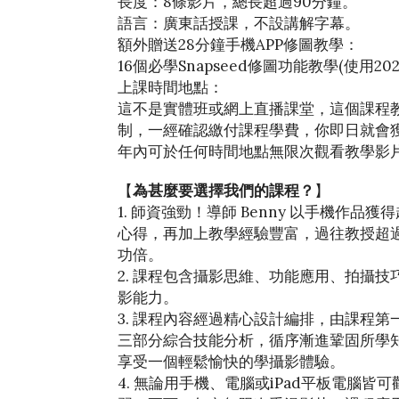
長度：8條影片，總長超過90分鐘。
語言：廣東話授課，不設講解字幕。
額外贈送28分鐘手機APP修圖教學：
16個必學Snapseed修圖功能教學(使用202
上課時間地點：
這不是實體班或網上直播課堂，這個課程
制，一經確認繳付課程學費，你即日就會獲
年內可於任何時間地點無限次觀看教學影
【
為甚麼要選擇我們的課程？
】
1. 師資強勁！導師 Benny 以手機作
心得，再加上教學經驗豐富，過往教授超過
功倍。
2. 課程包含攝影思維、功能應用、拍攝
影能力。
3. 課程內容經過精心設計編排，由課程
三部分綜合技能分析，循序漸進鞏固所學
享受一個輕鬆愉快的學攝影體驗。
4. 無論用手機、電腦或iPad平板電腦