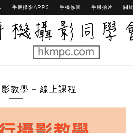
訊
手機攝影APPS
手機修圖
手機拍片
關
影教學 – 線上課程