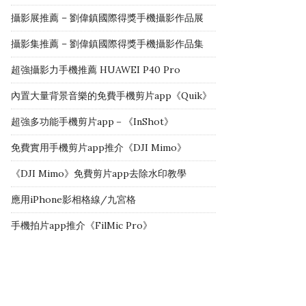
攝影展推薦 – 劉偉鎮國際得獎手機攝影作品展
攝影集推薦 – 劉偉鎮國際得獎手機攝影作品集
超強攝影力手機推薦 HUAWEI P40 Pro
內置大量背景音樂的免費手機剪片app《Quik》
超強多功能手機剪片app－《InShot》
免費實用手機剪片app推介《DJI Mimo》
《DJI Mimo》免費剪片app去除水印教學
應用iPhone影相格線/九宮格
手機拍片app推介《FilMic Pro》