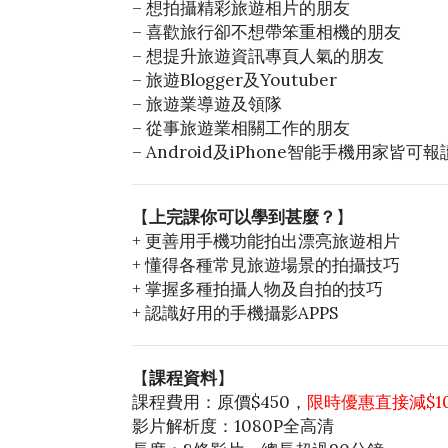
– 想拍攝精彩旅遊相片的朋友
– 喜歡旅行卻不想帶笨重相機的朋友
– 想提升旅遊資訊專頁人氣的朋友
– 旅遊Blogger及Youtuber
– 旅遊業導遊及領隊
– 從事旅遊業相關工作的朋友
– Android及iPhone智能手機用家皆可
【
上完課你可以學到甚麼？
】
+ 更善用手機功能拍出漂亮旅遊相片
+ 懂得各種常見旅遊場景的拍攝技巧
+ 掌握多種拍攝人物及自拍的技巧
+ 認識好用的手機攝影APPS
【
課程資料
】
課程費用：原價$450，
限時優惠直接減$1
影片解析度：1080P全高清