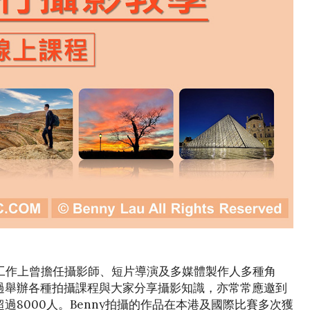
年，工作上曾擔任攝影師、短片導演及多媒體製作人多種角
過舉辦各種拍攝課程與大家分享攝影知識，亦常常應邀到
8000人。Benny拍攝的作品在本港及國際比賽多次獲