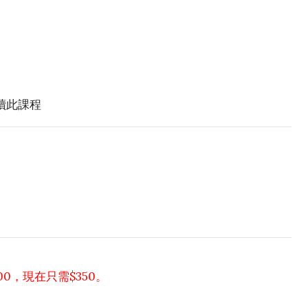
報讀此課程
00，現在只需$350。