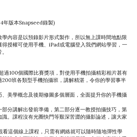
4年版本Snapseed錄製)
教學內容是以預錄影片形式製作，所以無上課時間地點限
得授權可使用手機、iPad或電腦登入我們網站學習，一
片。
品獲得超過100個國際比賽獎項，對使用手機拍攝精彩相片甚有
200班各類型手機拍攝班，講解精湛，令你的學習事半
技巧、美學概念及後期修圖多個層面，全面提升你的手機攝
第一部分講解出發前準備，第二部分逐一教授拍攝技巧，第
知識。課程沒有光圈快門等艱深苦澀的攝影論述，讓大家
皆可觀看這個線上課程，只需有網絡就可以隨時隨地彈性學