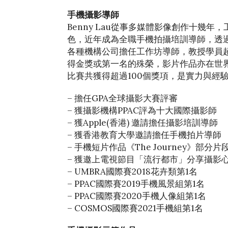
手機攝影導師
Benny Lau從事多媒體影像創作十幾
色，近年成為全職手機拍攝培訓導師，透
各種機構公司擔任工作坊導師，教授學員超過
得金獎或第一名的殊榮，影片作品亦在世
比賽共獲得超過100個獎項，是實力與經
– 擔任GPA全球攝影大賽評審
– 獲攝影機構PPAC評為十大國際攝影師
– 獲Apple(香港) 邀請擔任攝影培訓導師
– 獲香港教育大學邀請擔任手機拍片導師
– 手機短片作品《The Journey》部
– 獲邀上電視節目「流行都市」分享攝影
– UMBRA國際賽2018花卉類第1名
– PPAC國際賽2019手機風景組第1名
– PPAC國際賽2020手機人像組第1名
– COSMOS國際賽2021手機組第1名