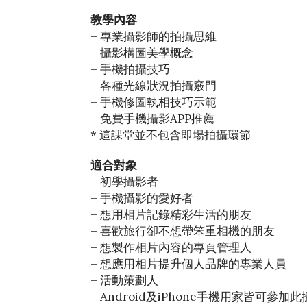
教學內容
– 專業攝影師的拍攝思維
– 攝影構圖美學概念
– 手機拍攝技巧
– 各種光線狀況拍攝竅門
– 手機修圖執相技巧示範
– 免費手機攝影APP推薦
* 這課堂並不包含即場拍攝環節
適合對象
– 初學攝影者
– 手機攝影的愛好者
– 想用相片記錄精彩生活的朋友
– 喜歡旅行卻不想帶笨重相機的朋友
– 想製作相片內容的專頁管理人
– 想應用相片提升個人品牌的專業人員
– 活動策劃人
– Android及iPhone手機用家皆可參加