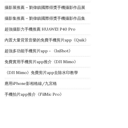
攝影展推薦 – 劉偉鎮國際得獎手機攝影作品展
攝影集推薦 – 劉偉鎮國際得獎手機攝影作品集
超強攝影力手機推薦 HUAWEI P40 Pro
內置大量背景音樂的免費手機剪片app《Quik》
超強多功能手機剪片app－《InShot》
免費實用手機剪片app推介《DJI Mimo》
《DJI Mimo》免費剪片app去除水印教學
應用iPhone影相格線/九宮格
手機拍片app推介《FilMic Pro》