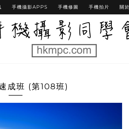
訊
手機攝影APPS
手機修圖
手機拍片
關
成班 (第108班)