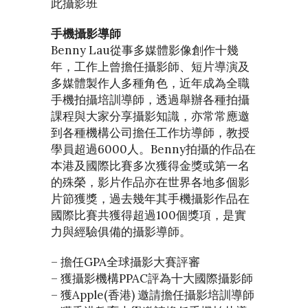
此攝影班
手機攝影導師
Benny Lau從事多媒體影像創作十幾
年，工作上曾擔任攝影師、短片導演及
多媒體製作人多種角色，近年成為全職
手機拍攝培訓導師，透過舉辦各種拍攝
課程與大家分享攝影知識，亦常常應邀
到各種機構公司擔任工作坊導師，教授
學員超過6000人。Benny拍攝的作品在
本港及國際比賽多次獲得金獎或第一名
的殊榮，影片作品亦在世界各地多個影
片節獲獎，過去幾年其手機攝影作品在
國際比賽共獲得超過100個獎項，是實
力與經驗俱備的攝影導師。
– 擔任GPA全球攝影大賽評審
– 獲攝影機構PPAC評為十大國際攝影師
– 獲Apple(香港) 邀請擔任攝影培訓導師