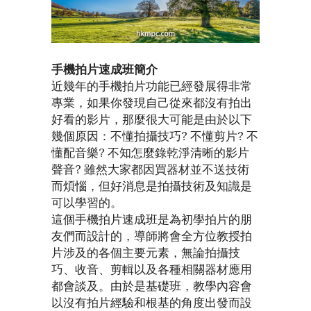
手機拍片速成班簡介
近幾年的手機拍片功能已經發展得非常
專業，如果你發現自己從來都沒有拍出
好看的影片，那麼很大可能是由於以下
幾個原因：不懂拍攝技巧? 不懂剪片? 不
懂配音樂? 不知怎麼錄乾淨清晰的影片
聲音? 雖然大家都因買器材並不送技術
而煩惱，但好消息是拍攝技術及知識是
可以學習的。
這個手機拍片速成班是為初學拍片的朋
友們而設計的，導師將會全方位教授拍
片涉及的各個主要元素，無論拍攝技
巧、收音、剪輯以及各種相關器材應用
都會談及。由於是基礎班，教學內容會
以沒有拍片經驗和根基的角度出發而設