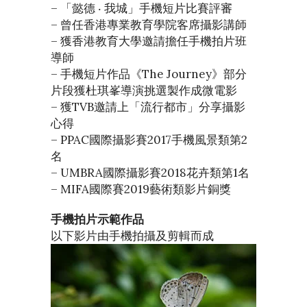
– 「懿德 ‧ 我城」手機短片比賽評審
– 曾任香港專業教育學院客席攝影講師
– 獲香港教育大學邀請擔任手機拍片班
導師
– 手機短片作品《The Journey》部分
片段獲杜琪峯導演挑選製作成微電影
– 獲TVB邀請上「流行都市」分享攝影
心得
– PPAC國際攝影賽2017手機風景類第2
名
– UMBRA國際攝影賽2018花卉類第1名
– MIFA國際賽2019藝術類影片銅獎
手機拍片示範作品
以下影片由手機拍攝及剪輯而成