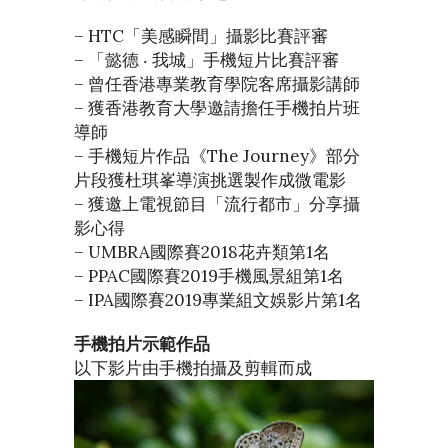
– HTC「美感瞬間」攝影比賽評審
– 「懿德 ‧ 我城」手機短片比賽評審
– 曾任香港專業教育學院客席攝影講師
– 獲香港教育大學邀請擔任手機拍片班
導師
– 手機短片作品《The Journey》部分
片段獲杜琪峯導演挑選製作成微電影
– 獲邀上電視節目「流行都市」分享攝
影心得
– UMBRA國際賽2018花卉類第1名
– PPAC國際賽2019手機風景組第1名
– IPA國際賽2019專業組文娛影片第1名
手機拍片示範作品
以下影片由手機拍攝及剪輯而成