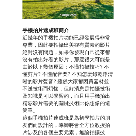
手機拍片速成班簡介
近幾年的手機拍片功能已經發展得非常
專業，因此要拍攝出美觀有質素的影片
絕對沒有問題，如果你發現自己從來都
沒有拍出好看的影片，那麼很大可能是
由於以下幾個原因：不懂拍攝技巧? 不
懂剪片? 不懂配音樂? 不知怎麼錄乾淨清
晰的影片聲音? 雖然大家都因買器材並
不送技術而煩惱，但好消息是拍攝技術
及知識是可以學習的，而且用手機拍出
精彩影片需要的關鍵技術比你想像的還
簡單。
這個手機拍片速成班是為初學拍片的朋
友們而設計的，導師將會全方位教授拍
片涉及的各個主要元素，無論拍攝技