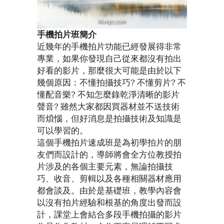
手機拍片班簡介
近幾年的手機拍片功能已經發展得非常
專業，如果你發現自己從來都沒有拍出
好看的影片，那麼很大可能是由於以下
幾個原因：不懂拍攝技巧? 不懂剪片? 不
懂配音樂? 不知怎麼錄乾淨清晰的影片
聲音? 雖然大家都因買器材並不送技術
而煩惱，但好消息是拍攝技術及知識是
可以學習的。
這個手機拍片速成班是為初學拍片的朋
友們而設計的，導師將會全方位教授拍
片涉及的各個主要元素，無論拍攝技
巧、收音、剪輯以及各種相關器材應用
都會談及。由於是基礎班，教學內容會
以沒有拍片經驗和根基的角度出發而設
計，課堂上會結合多段手機拍攝的影片