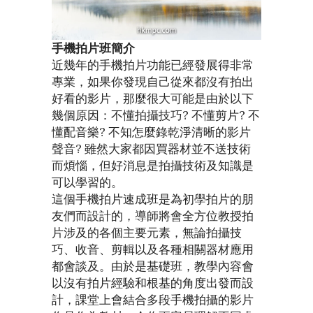
手機拍片班簡介
近幾年的手機拍片功能已經發展得非常
專業，如果你發現自己從來都沒有拍出
好看的影片，那麼很大可能是由於以下
幾個原因：不懂拍攝技巧? 不懂剪片? 不
懂配音樂? 不知怎麼錄乾淨清晰的影片
聲音? 雖然大家都因買器材並不送技術
而煩惱，但好消息是拍攝技術及知識是
可以學習的。
這個手機拍片速成班是為初學拍片的朋
友們而設計的，導師將會全方位教授拍
片涉及的各個主要元素，無論拍攝技
巧、收音、剪輯以及各種相關器材應用
都會談及。由於是基礎班，教學內容會
以沒有拍片經驗和根基的角度出發而設
計，課堂上會結合多段手機拍攝的影片