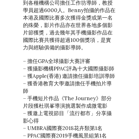
到各種機構公司擔任工作坊導師，教授
學員超過6000人。Benny拍攝的作品在
本港及國際比賽多次獲得金獎或第一名
的殊榮，影片作品亦在世界各地多個影
片節獲獎，過去幾年其手機攝影作品在
國際比賽共獲得超過100個獎項，是實
力與經驗俱備的攝影導師。
– 擔任GPA全球攝影大賽評審
– 獲攝影機構PPAC評為十大國際攝影師
– 獲Apple(香港) 邀請擔任攝影培訓導師
– 獲香港教育大學邀請擔任手機拍片導
師
– 手機短片作品《The Journey》部分
片段獲杜琪峯導演挑選製作成微電影
– 獲邀上電視節目「流行都市」分享攝
影心得
– UMBRA國際賽2018花卉類第1名
– PPAC國際賽2019手機風景組第1名