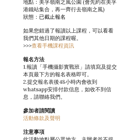
地點：美孚嶺南之風公園 (會先約在美孚
港鐵站集合，再一齊行去嶺南之風)
狀態：
已截止報名
如果您錯過了報讀以上課程，可以看看
我們其他日期的課程喔。
>>>
查看手機課程資訊
報名方法
1.報讀「手機攝影實戰班」請填寫及提交
本頁最下方的報名表格即可。
2.提交報名表後48小時內會收到
whatsapp安排付款信息，如收不到信
息，請聯絡我們。
參加者請閱讀
活動條款及聲明
注意事項
此活動地點屬公眾地方，主辦者並不提