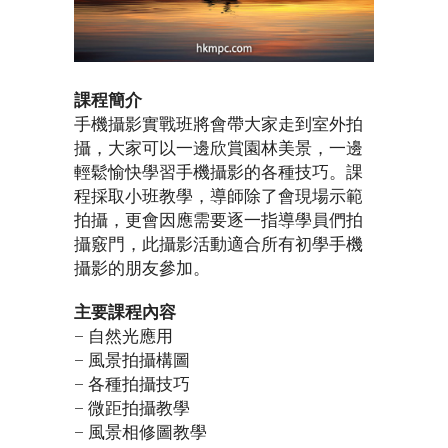
課程簡介
手機攝影實戰班將會帶大家走到室外拍
攝，大家可以一邊欣賞園林美景，一邊
輕鬆愉快學習手機攝影的各種技巧。課
程採取小班教學，導師除了會現場示範
拍攝，更會因應需要逐一指導學員們拍
攝竅門，此攝影活動適合所有初學手機
攝影的朋友參加。
主要課程內容
– 自然光應用
– 風景拍攝構圖
– 各種拍攝技巧
– 微距拍攝教學
– 風景相修圖教學