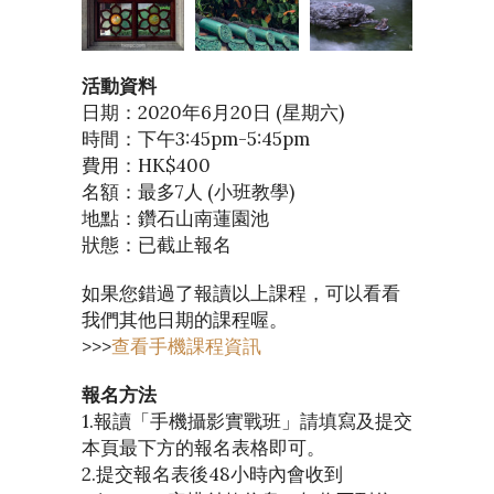
活動資料
日期：2020年6月20日 (星期六)
時間：下午3:45pm-5:45pm
費用：HK$400
名額：最多7人 (小班教學)
地點：鑽石山南蓮園池
狀態：已截止報名
如果您錯過了報讀以上課程，可以看看
我們其他日期的課程喔。
>>>
查看手機課程資訊
報名方法
1.報讀「手機攝影實戰班」請填寫及提交
本頁最下方的報名表格即可。
2.提交報名表後48小時內會收到