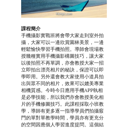
課程簡介
手機攝影實戰班將會帶大家走到室外拍
攝，大家可以一邊欣賞園林美景，一邊
輕鬆愉快學習手機拍照。導師會現場教
授幾種實用手機攝影構圖技巧，讓大家
以後拍照不再單調，亦會教授大家一招
立即拍出漂亮相片的秘訣，保證可以即
學即用。另外還會教大家使用小道具拍
出與眾不同的相片，效果可以媲美專業
相機質感。今時今日應用手機APP執相
是必學技能，所以我們亦會教授美化相
片的手機修圖技巧。此課程採取小班教
學，導師有更多逐一指導學員們拍攝竅
門的單對單教學時間，學員亦有更充分
的空間因應個人學習進度提問。這個結