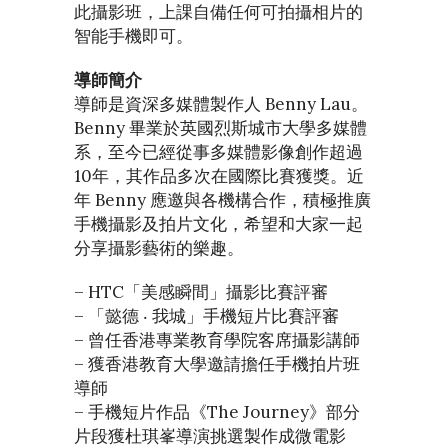
此攝影班，上課自備任何可拍攝相片的
智能手機即可。
導師簡介
導師是資深多媒體製作人 Benny Lau。
Benny 畢業於英國烈斯城市大學多媒體
系，至今已經從事多媒體影像創作超過
10年，其作品多次在國際比賽獲獎。近
年 Benny 應邀與各機構合作，積極推廣
手機攝影及拍片文化，希望和大家一起
分享攝影藝術的樂趣。
– HTC「美感瞬間」攝影比賽評審
– 「懿德 ‧ 我城」手機短片比賽評審
– 曾任香港專業教育學院客席攝影講師
– 獲香港教育大學邀請擔任手機拍片班
導師
– 手機短片作品《The Journey》部分
片段獲杜琪峯導演挑選製作成微電影