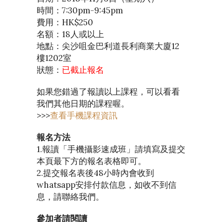
時間：7:30pm-9:45pm
費用：HK$250
名額：18人或以上
地點：尖沙咀金巴利道長利商業大廈12
樓1202室
狀態：
已截止報名
如果您錯過了報讀以上課程，可以看看
我們其他日期的課程喔。
>>>
查看手機課程資訊
報名方法
1.報讀「手機攝影速成班」請填寫及提交
本頁最下方的報名表格即可。
2.提交報名表後48小時內會收到
whatsapp安排付款信息，如收不到信
息，請聯絡我們。
參加者請閱讀