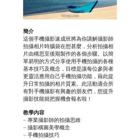
簡介
這個手機攝影速成班將為你講解攝影師
拍攝相片時腦袋在想甚麼，分析拍攝相
片由構思至後期製作的各個步驟。以簡
單易明的方式分享使用手機拍攝的各種
基本技巧及概念，目標是讓每位參與者
更靈活應用自己手機拍攝功能，藉此提
升日常拍攝的相片質素。此活動適合所
有對手機攝影有興趣的朋友們，想提升
攝影技能就把握機會報名啦！
教學內容
– 專業攝影師的拍攝思維
– 攝影構圖美學概念
– 手機拍攝技巧