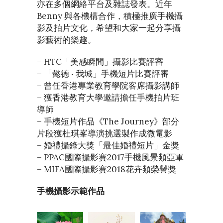
亦在多個網絡平台及雜誌發表。近年
Benny 與各機構合作，積極推廣手機攝
影及拍片文化，希望和大家一起分享攝
影藝術的樂趣。
– HTC「美感瞬間」攝影比賽評審
– 「懿德 ‧ 我城」手機短片比賽評審
– 曾任香港專業教育學院客席攝影講師
– 獲香港教育大學邀請擔任手機拍片班
導師
– 手機短片作品《The Journey》部分
片段獲杜琪峯導演挑選製作成微電影
– 婚禮攝錄大獎「最佳婚禮短片」金獎
– PPAC國際攝影賽2017手機風景類亞軍
– MIFA國際攝影賽2018花卉類榮譽獎
手機攝影示範作品