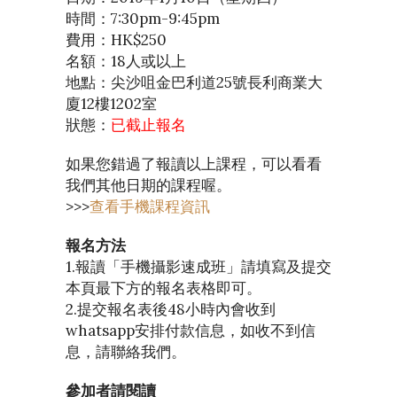
時間：7:30pm-9:45pm
費用：HK$250
名額：18人或以上
地點：尖沙咀金巴利道25號長利商業大
廈12樓1202室
狀態：
已截止報名
如果您錯過了報讀以上課程，可以看看
我們其他日期的課程喔。
>>>
查看手機課程資訊
報名方法
1.報讀「手機攝影速成班」請填寫及提交
本頁最下方的報名表格即可。
2.提交報名表後48小時內會收到
whatsapp安排付款信息，如收不到信
息，請聯絡我們。
參加者請閱讀