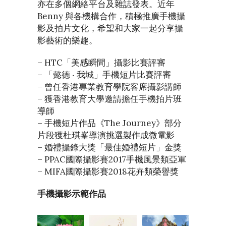
亦在多個網絡平台及雜誌發表。近年
Benny 與各機構合作，積極推廣手機攝
影及拍片文化，希望和大家一起分享攝
影藝術的樂趣。
– HTC「美感瞬間」攝影比賽評審
– 「懿德 ‧ 我城」手機短片比賽評審
– 曾任香港專業教育學院客席攝影講師
– 獲香港教育大學邀請擔任手機拍片班
導師
– 手機短片作品《The Journey》部分
片段獲杜琪峯導演挑選製作成微電影
– 婚禮攝錄大獎「最佳婚禮短片」金獎
– PPAC國際攝影賽2017手機風景類亞軍
– MIFA國際攝影賽2018花卉類榮譽獎
手機攝影示範作品