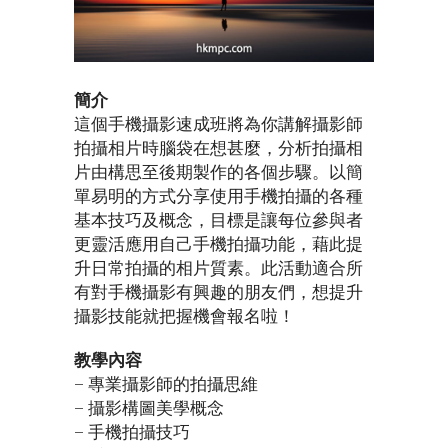
簡介
這個手機攝影速成班將為你講解攝影師
拍攝相片時腦袋在想甚麼，分析拍攝相
片由構思至後期製作的各個步驟。以簡
單易明的方式分享使用手機拍攝的各種
基本技巧及概念，目標是讓每位參與者
更靈活應用自己手機拍攝功能，藉此提
升日常拍攝的相片質素。此活動適合所
有對手機攝影有興趣的朋友們，想提升
攝影技能就把握機會報名啦！
教學內容
– 專業攝影師的拍攝思維
– 攝影構圖美學概念
– 手機拍攝技巧