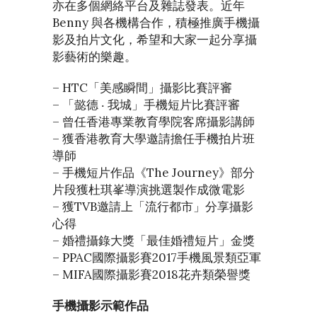
亦在多個網絡平台及雜誌發表。近年
Benny 與各機構合作，積極推廣手機攝
影及拍片文化，希望和大家一起分享攝
影藝術的樂趣。
– HTC「美感瞬間」攝影比賽評審
– 「懿德 ‧ 我城」手機短片比賽評審
– 曾任香港專業教育學院客席攝影講師
– 獲香港教育大學邀請擔任手機拍片班
導師
– 手機短片作品《The Journey》部分
片段獲杜琪峯導演挑選製作成微電影
– 獲TVB邀請上「流行都市」分享攝影
心得
– 婚禮攝錄大獎「最佳婚禮短片」金獎
– PPAC國際攝影賽2017手機風景類亞軍
– MIFA國際攝影賽2018花卉類榮譽獎
手機攝影示範作品