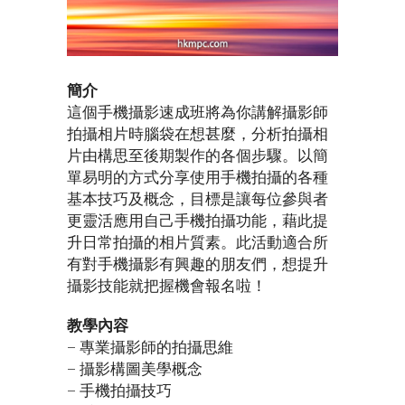
簡介
這個手機攝影速成班將為你講解攝影師
拍攝相片時腦袋在想甚麼，分析拍攝相
片由構思至後期製作的各個步驟。以簡
單易明的方式分享使用手機拍攝的各種
基本技巧及概念，目標是讓每位參與者
更靈活應用自己手機拍攝功能，藉此提
升日常拍攝的相片質素。此活動適合所
有對手機攝影有興趣的朋友們，想提升
攝影技能就把握機會報名啦！
教學內容
– 專業攝影師的拍攝思維
– 攝影構圖美學概念
– 手機拍攝技巧