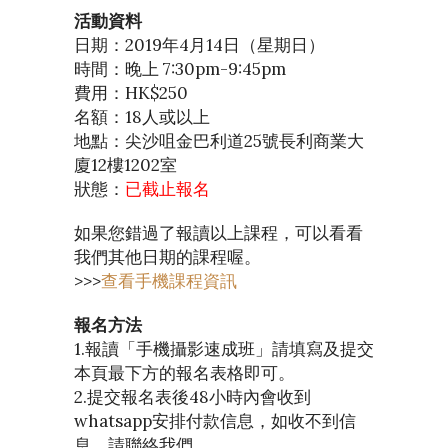
活動資料
日期：2019年4月14日（星期日）
時間：晚上 7:30pm-9:45pm
費用：HK$250
名額：18人或以上
地點：尖沙咀金巴利道25號長利商業大
廈12樓1202室
狀態：
已截止報名
如果您錯過了報讀以上課程，可以看看
我們其他日期的課程喔。
>>>
查看手機課程資訊
報名方法
1.報讀「手機攝影速成班」請填寫及提交
本頁最下方的報名表格即可。
2.提交報名表後48小時內會收到
whatsapp安排付款信息，如收不到信
息，請聯絡我們。