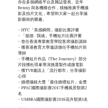
亦在多個網絡平台及雜誌發表。近年
Benny 與各機構合作，積極推廣手機攝
影及拍片文化，希望和大家一起分享攝
影藝術的樂趣。
– HTC「美感瞬間」攝影比賽評審
– 「懿德 ‧ 我城」手機短片比賽評審
– 曾任香港專業教育學院客席攝影講師
– 獲香港教育大學邀請擔任手機拍片班
導師
– 手機短片作品《The Journey》部分
片段獲杜琪峯導演挑選製作成微電影
– 獲TVB邀請上「流行都市」分享攝影
心得
– 婚禮攝錄大獎「最佳婚禮短片」金獎
– PPAC國際攝影賽2017手機風景類第2
名
– UMBRA國際攝影賽2018花卉類第1名