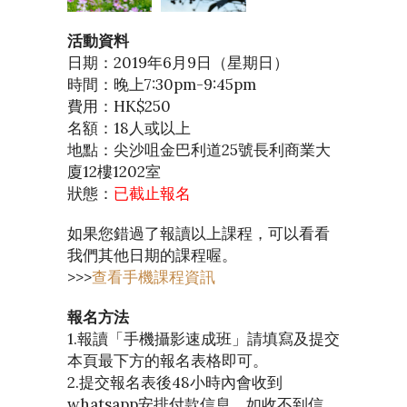
活動資料
日期：2019年6月9日（星期日）
時間：晚上7:30pm-9:45pm
費用：HK$250
名額：18人或以上
地點：尖沙咀金巴利道25號長利商業大
廈12樓1202室
狀態：
已截止報名
如果您錯過了報讀以上課程，可以看看
我們其他日期的課程喔。
>>>
查看手機課程資訊
報名方法
1.報讀「手機攝影速成班」請填寫及提交
本頁最下方的報名表格即可。
2.提交報名表後48小時內會收到
whatsapp安排付款信息，如收不到信