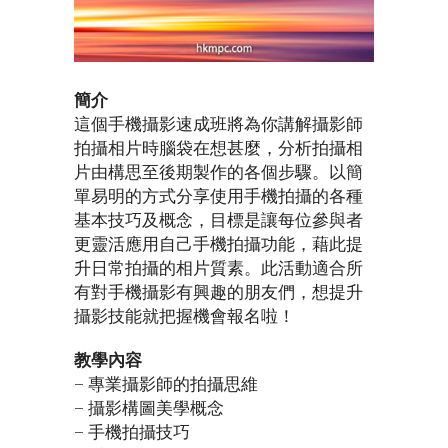
簡介
這個手機攝影速成班將為你講解攝影師
拍攝相片時腦袋在想甚麼，分析拍攝相
片由構思至後期製作的各個步驟。以簡
單易明的方式分享使用手機拍攝的各種
基本技巧及概念，目標是讓每位參與者
更靈活應用自己手機拍攝功能，藉此提
升日常拍攝的相片質素。此活動適合所
有對手機攝影有興趣的朋友們，想提升
攝影技能就把握機會報名啦！
教學內容
– 專業攝影師的拍攝思維
– 攝影構圖美學概念
– 手機拍攝技巧