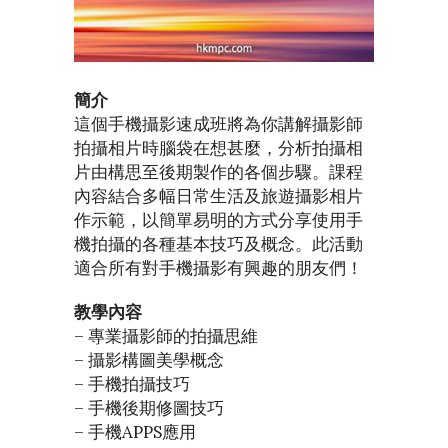
簡介
這個手機攝影速成班將為你講解攝影師
拍攝相片時腦袋在想甚麼，分析拍攝相
片由構思至後期製作的各個步驟。課程
內容結合多幅日常生活及旅遊攝影相片
作示範，以簡單易明的方式分享使用手
機拍攝的各種基本技巧及概念。此活動
適合所有對手機攝影有興趣的朋友們！
教學內容
– 專業攝影師的拍攝思維
– 攝影構圖美學概念
– 手機拍攝技巧
– 手機後期修圖技巧
– 手機APPS應用