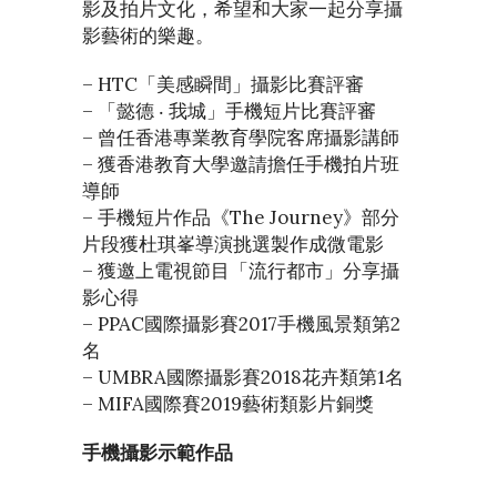
影及拍片文化，希望和大家一起分享攝
影藝術的樂趣。
– HTC「美感瞬間」攝影比賽評審
– 「懿德 ‧ 我城」手機短片比賽評審
– 曾任香港專業教育學院客席攝影講師
– 獲香港教育大學邀請擔任手機拍片班
導師
– 手機短片作品《The Journey》部分
片段獲杜琪峯導演挑選製作成微電影
– 獲邀上電視節目「流行都市」分享攝
影心得
– PPAC國際攝影賽2017手機風景類第2
名
– UMBRA國際攝影賽2018花卉類第1名
– MIFA國際賽2019藝術類影片銅獎
手機攝影示範作品