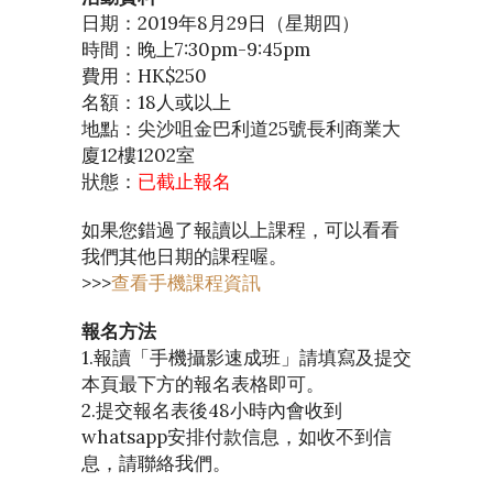
日期：2019年8月29日（星期四）
時間：晚上7:30pm-9:45pm
費用：HK$250
名額：18人或以上
地點：尖沙咀金巴利道25號長利商業大
廈12樓1202室
狀態：
已截止報名
如果您錯過了報讀以上課程，可以看看
我們其他日期的課程喔。
>>>
查看手機課程資訊
報名方法
1.報讀「手機攝影速成班」請填寫及提交
本頁最下方的報名表格即可。
2.提交報名表後48小時內會收到
whatsapp安排付款信息，如收不到信
息，請聯絡我們。