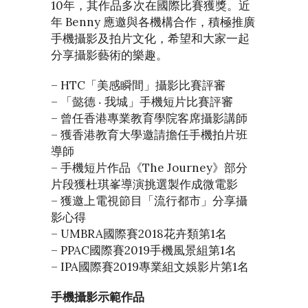
10年，其作品多次在國際比賽獲獎。近
年 Benny 應邀與各機構合作，積極推廣
手機攝影及拍片文化，希望和大家一起
分享攝影藝術的樂趣。
– HTC「美感瞬間」攝影比賽評審
– 「懿德 ‧ 我城」手機短片比賽評審
– 曾任香港專業教育學院客席攝影講師
– 獲香港教育大學邀請擔任手機拍片班
導師
– 手機短片作品《The Journey》部分
片段獲杜琪峯導演挑選製作成微電影
– 獲邀上電視節目「流行都市」分享攝
影心得
– UMBRA國際賽2018花卉類第1名
– PPAC國際賽2019手機風景組第1名
– IPA國際賽2019專業組文娛影片第1名
手機攝影示範作品