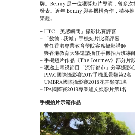
牌。Benny 是一位獲獎短片導演，曾
發表。近年 Benny 與各機構合作，積
樂趣。
– HTC「美感瞬間」攝影比賽評審
– 「懿德 ‧ 我城」手機短片比賽評審
– 曾任香港專業教育學院客席攝影講師
– 獲香港教育大學邀請擔任手機拍片班導
– 手機短片作品《The Journey》部
– 獲邀上電視節目「流行都市」分享攝影
– PPAC國際攝影賽2017手機風景類第2名
– UMBRA國際攝影賽2018花卉類第1名
– IPA國際賽2019專業組文娛影片第1名
手機拍片示範作品