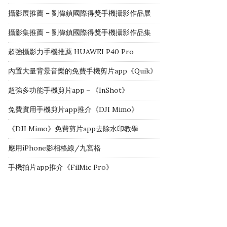
攝影展推薦 – 劉偉鎮國際得獎手機攝影作品展
攝影集推薦 – 劉偉鎮國際得獎手機攝影作品集
超強攝影力手機推薦 HUAWEI P40 Pro
內置大量背景音樂的免費手機剪片app《Quik》
超強多功能手機剪片app－《InShot》
免費實用手機剪片app推介《DJI Mimo》
《DJI Mimo》免費剪片app去除水印教學
應用iPhone影相格線/九宮格
手機拍片app推介《FilMic Pro》