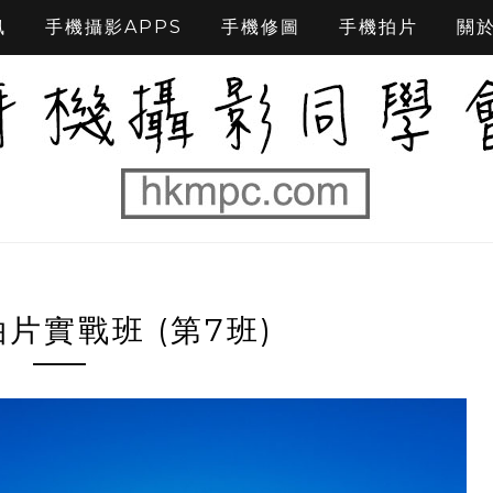
訊
手機攝影APPS
手機修圖
手機拍片
關
拍片實戰班 (第7班)