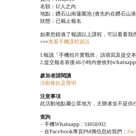
名額：12人之內
地點：鑽石山南蓮園池 (會先約在鑽石山
狀態：已截止報名
如果您錯過了報讀以上課程，可以看看我
>>>
查看手機課程資訊
1.報讀「手機拍片實戰班」請填寫及提交
2.提交報名表後48小時內會收到whats
參加者請閱讀
活動條款及聲明
注意事項
此活動地點屬公眾地方，主辦者並不提供
查詢
– 手機Whatsapp：51658912
– 在Facebook專頁PM傳信息給我們：
Fa