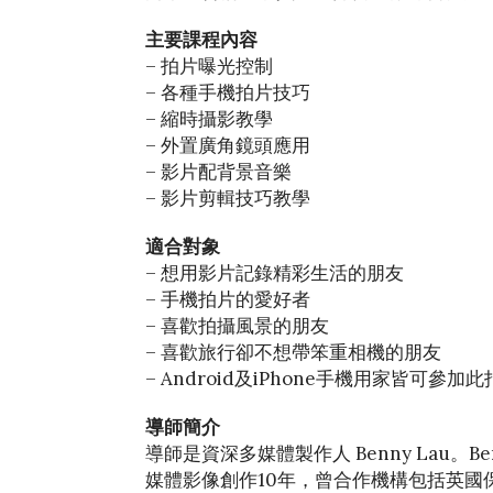
主要課程內容
– 拍片曝光控制
– 各種手機拍片技巧
– 縮時攝影教學
– 外置廣角鏡頭應用
– 影片配背景音樂
– 影片剪輯技巧教學
適合對象
– 想用影片記錄精彩生活的朋友
– 手機拍片的愛好者
– 喜歡拍攝風景的朋友
– 喜歡旅行卻不想帶笨重相機的朋友
– Android及iPhone手機用家皆可參加
導師簡介
導師是資深多媒體製作人 Benny Lau
媒體影像創作10年，曾合作機構包括英國